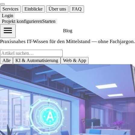
Services
Einblicke
Über uns
FAQ
Login
Projekt konfigurieren
Starten
Blog
Praxisnahes IT-Wissen für den Mittelstand — ohne Fachjargon.
Alle
KI & Automatisierung
Web & App